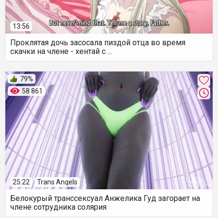
13:56
Проклятая дочь засосала пиздой отца во время
скачки на члене - хентай с ...
79%
58 861
25:22
Trans Angels
Белокурый транссексуал Анжелика Гуд загорает на
члене сотрудника солярия