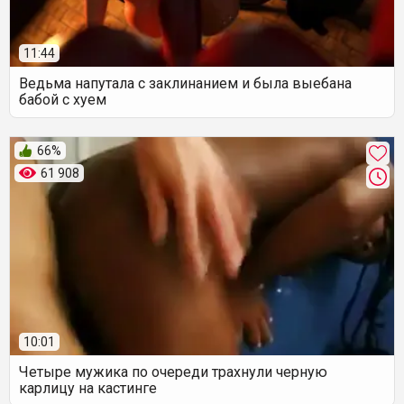
11:44
Ведьма напутала с заклинанием и была выебана
бабой с хуем
66%
61 908
10:01
Четыре мужика по очереди трахнули черную
карлицу на кастинге