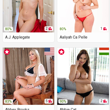
2
1
80%
80%
A.J. Applegate
Aaliyah Ca Pelle
5
2
83%
90%
Abbey Brooks
Abbie Cat