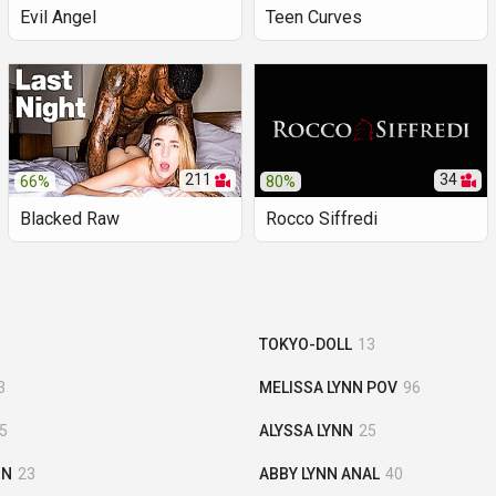
Evil Angel
Teen Curves
211
34
66%
80%
Blacked Raw
Rocco Siffredi
TOKYO-DOLL
13
3
MELISSA LYNN POV
96
5
ALYSSA LYNN
25
NN
23
ABBY LYNN ANAL
40