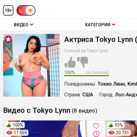
18+
ВИДЕО
КАТЕГОРИИ
Актриса Tokyo Lynn
Голосуй за Tokyo Lynn:
100%
(6 голосов)
Псевдонимы:
Токио Линн,
Kim
Страна:
США
Город:
Лос-Анд
Видео с Tokyo Lynn
(8
видео
)
100%
93%
11 559
20 731