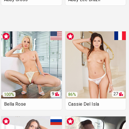
9
27
100%
86%
Bella Rose
Cassie Del Isla