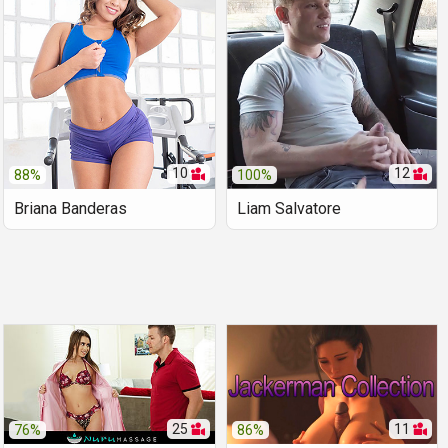
10
12
88%
100%
Briana Banderas
Liam Salvatore
25
11
76%
86%