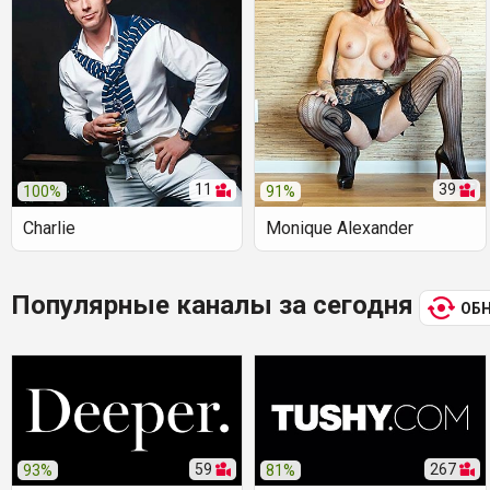
11
39
100%
91%
Charlie
Monique Alexander
Популярные каналы за сегодня
ОБ
59
267
93%
81%