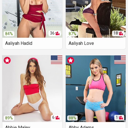
36
18
84%
87%
Aaliyah Hadid
Aaliyah Love
6
1
89%
88%
Abbie Maley
Abby Adams