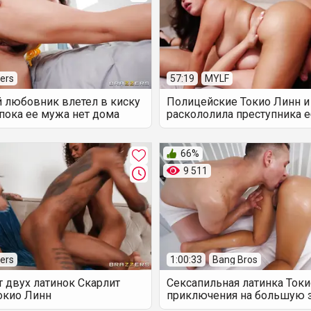
ers
57:19
MYLF
 любовник влетел в киску
Полицейские Токио Линн и
пока ее мужа нет дома
раскололила преступника 
втроем
66%
9 511
ers
1:00:33
Bang Bros
 двух латинок Скарлит
Сексапильная латинка Ток
окио Линн
приключения на большую 