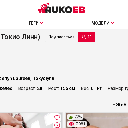
ТЕГИ
МОДЕЛИ
 (Токио Линн)
11
Подписаться
berlyn Laureen,
Tokyolynn
желес
Возраст:
28
Рост:
155 см
Вес:
61 кг
Размер г
Новые
72%
7 981