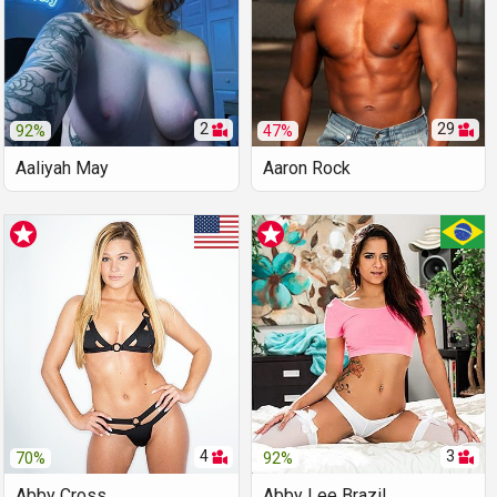
2
29
92%
47%
Aaliyah May
Aaron Rock
4
3
70%
92%
Abby Cross
Abby Lee Brazil