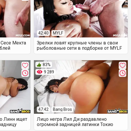
42:40
MYLF
 Сесе Мекта
Зрелки ловят крупные члены в свои
еблей
рыболовные сети в подборке от MYLF
83%
9 289
47:42
Bang Bros
ио Линн ищет
Лицо негра Лил Ди раздавлено
задницу
огромной задницей латинки Токио
Линн