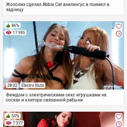
Жополиз сделал Abbie Cat анилингус и поимел в
задницу
86%
17 995
28:02
Electro Sluts
Фемдом с электрическими секс игрушками на
сосках и клиторе связанной рабыни
50%
7 377