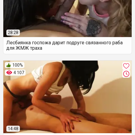
28:28
Лесбиянка госпожа дарит подруге связанного раба
для ЖМЖ траха
100%
4 107
14:48