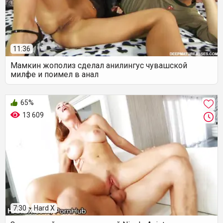
11:36
Мамкин жополиз сделал анилингус чувашской
милфе и поимел в анал
65%
13 609
7:30
Hard X