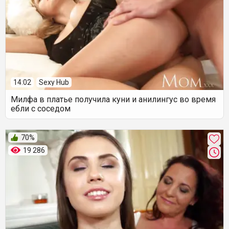
14:02
Sexy Hub
Милфа в платье получила куни и анилингус во время
ебли с соседом
70%
19 286