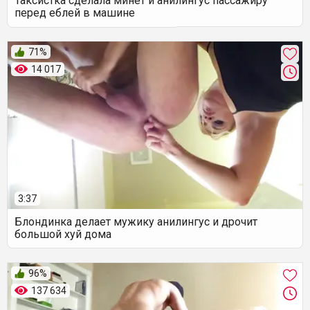
Таксистка сделала минет и анилингус пассажиру
перед еблей в машине
71%
14 017
3:37
Блондинка делает мужику анилингус и дрочит
большой хуй дома
96%
137 634