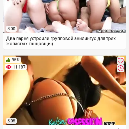
8:00
Два парня устроили групповой анилингус для трех
жопастых танцовщиц
95%
11 187
5:05