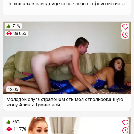
Поскакала в наезднице после сочного фейсситтинга
71%
38 065
12:05
Молодой слуга страпоном отымел отполированную
жопу Алины Тумановой
85%
11 778