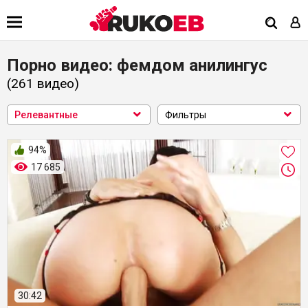
Порно видео: фемдом анилингус
(261
видео
)
Релевантные
Фильтры
94%
17 685
30:42