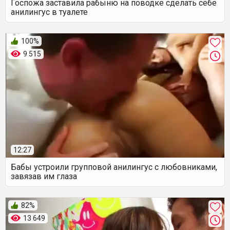
Госпожа заставила рабыню на поводке сделать себе
анилингус в туалете
100%
9 515
12:27
Бабы устроили групповой анилингус с любовниками,
завязав им глаза
82%
13 649