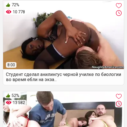
72%
10 778
8:00
Студент сделал анилингус черной училке по биологии
во время ебли на экза...
52%
13 582