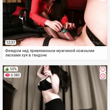
12:37
Фемдом над привязанным мужчиной ножными
ласками хуя в гандоне
50%
6 380