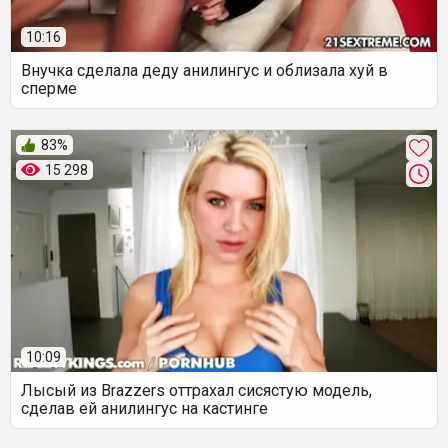
10:16
Внучка сделала деду анилингус и облизала хуй в
сперме
83%
15 298
10:09
Лысый из Brazzers оттрахал сисястую модель,
сделав ей анилингус на кастинге