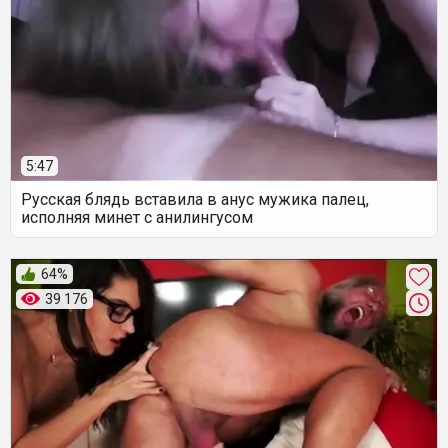
5:47
Русская блядь вставила в анус мужика палец,
исполняя минет с анилингусом
64%
39 176