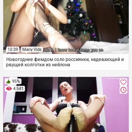
10:39
Many Vids
Новогоднее фемдом соло россиянки, надевающей и
рвущей колготки из нейлона
95%
4 541