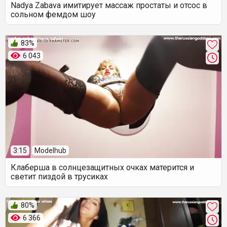
Nadya Zabava имитирует массаж простаты и отсос в
сольном фемдом шоу
83%
6 043
3:15
Modelhub
Клаберша в солнцезащитных очках матерится и
светит пиздой в трусиках
80%
6 366