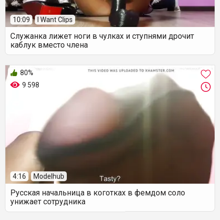
10:09
I Want Clips
Служанка лижет ноги в чулках и ступнями дрочит
каблук вместо члена
80%
9 598
4:16
Modelhub
Русская начальница в коготках в фемдом соло
унижает сотрудника