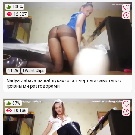
100%
12 327
11:26
I Want Clips
Nadya Zabava на каблуках сосет черный самотык с
грязными разговорами
87%
10 136