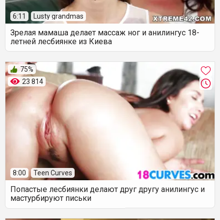
6:11
Lusty grandmas
Зрелая мамаша делает массаж ног и анилингус 18-
летней лесбиянке из Киева
75%
23 814
8:00
Teen Curves
Попастые лесбиянки делают друг другу анилингус и
мастурбируют письки