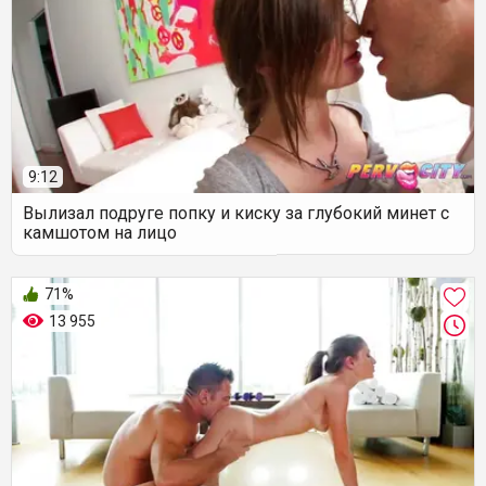
9:12
Вылизал подруге попку и киску за глубокий минет с
камшотом на лицо
71%
13 955