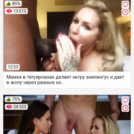
85%
13 615
12:53
Мамка в татуировках делает негру анилингус и дает
в жопу через рваные ко...
75%
24 555