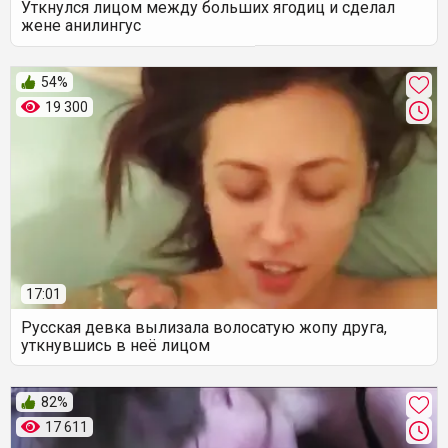
Уткнулся лицом между больших ягодиц и сделал
жене анилингус
54%
19 300
17:01
Русская девка вылизала волосатую жопу друга,
уткнувшись в неё лицом
82%
17 611