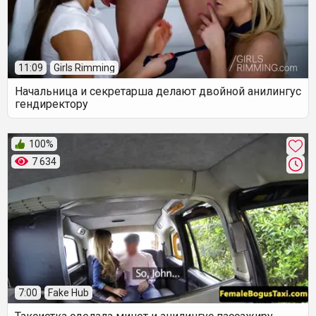
11:09
Girls Rimming
Начальница и секретарша делают двойной анилингус
гендиректору
100%
7 634
7:00
Fake Hub