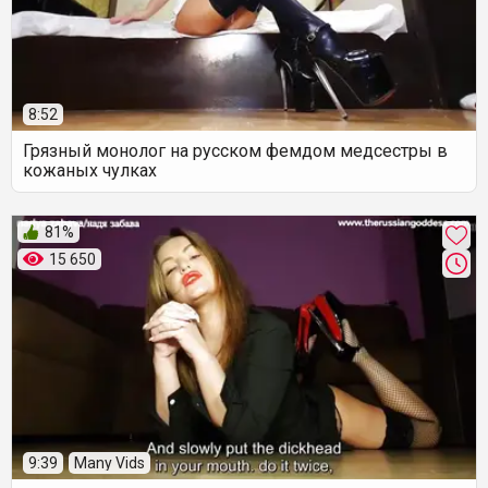
8:52
Грязный монолог на русском фемдом медсестры в
кожаных чулках
81%
15 650
9:39
Many Vids