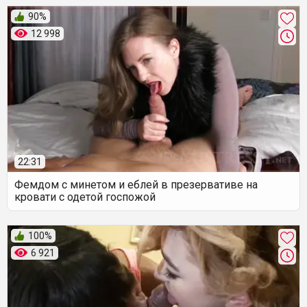
90%
12 998
22:31
Фемдом с минетом и еблей в презервативе на
кровати с одетой госпожой
100%
6 921