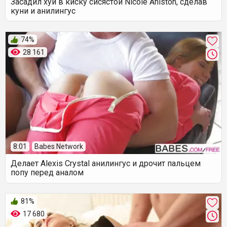
Засадил хуй в киску сисястой Nicole Aniston, сделав
куни и анилингус
74%
28 161
8:01
Babes Network
Делает Alexis Crystal анилингус и дрочит пальцем
попу перед аналом
81%
17 680