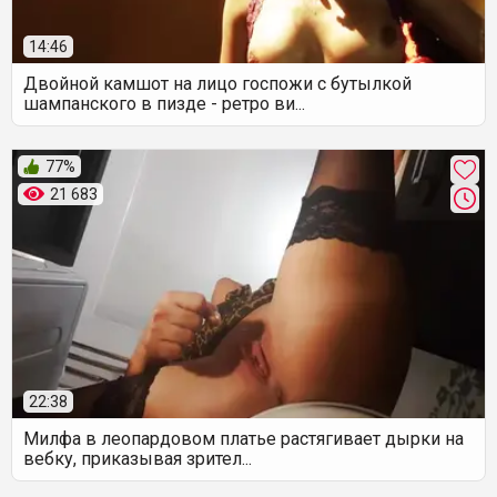
14:46
Двойной камшот на лицо госпожи с бутылкой
шампанского в пизде - ретро ви...
77%
21 683
22:38
Милфа в леопардовом платье растягивает дырки на
вебку, приказывая зрител...