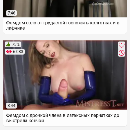
7:46
Фемдом соло от грудастой госпожи в колготках и в
лифчике
75%
6 083
8:44
Фемдом с дрочкой члена в латексных перчатках до
выстрела кончой