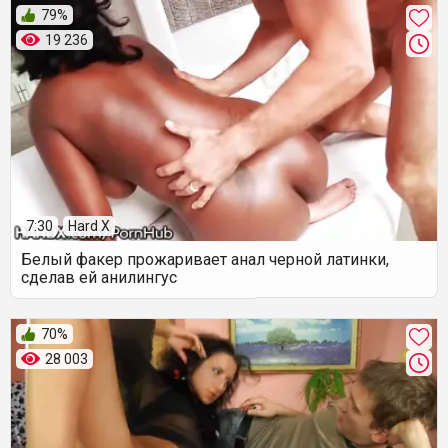
79%
19 236
7:30
Hard X
Белый факер прожаривает анал черной латинки,
сделав ей анилингус
70%
28 003