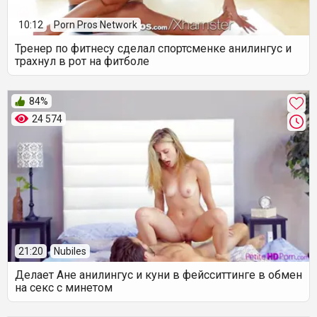
10:12
Porn Pros Network
Тренер по фитнесу сделал спортсменке анилингус и
трахнул в рот на фитболе
84%
24 574
21:20
Nubiles
Делает Ане анилингус и куни в фейсситтинге в обмен
на секс с минетом