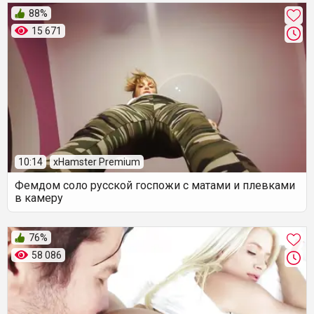
88%
15 671
10:14
xHamster Premium
Фемдом соло русской госпожи с матами и плевками
в камеру
76%
58 086