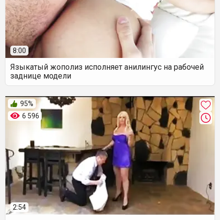
8:00
Языкатый жополиз исполняет анилингус на рабочей
заднице модели
95%
6 596
2:54