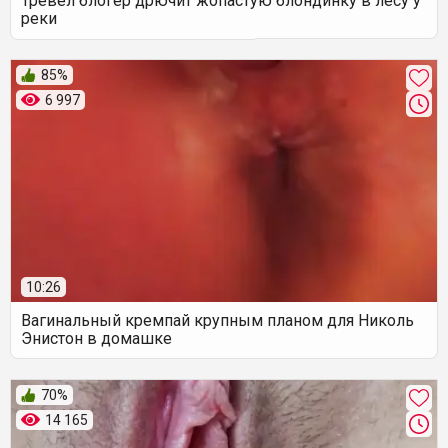
Тревел блогер дрючит жопастую блондинку в лесу у
реки
85%
6 997
10:26
Вагинальный кремпай крупным планом для Николь
Энистон в домашке
70%
14 165