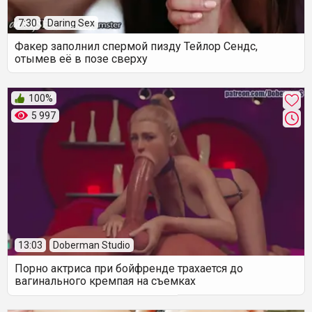
7:30
Daring Sex
Факер заполнил спермой пизду Тейлор Сендс,
отымев её в позе сверху
100%
5 997
13:03
Doberman Studio
Порно актриса при бойфренде трахается до
вагинального кремпая на съемках