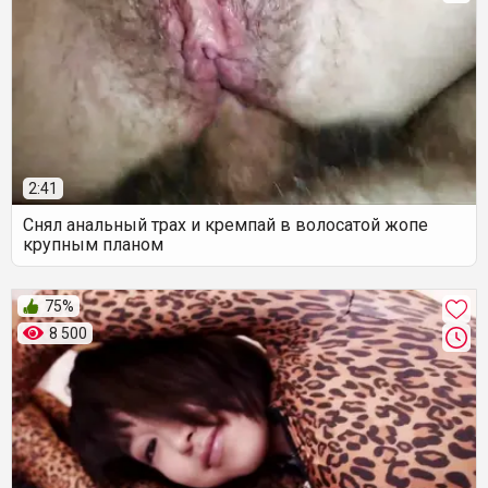
2:41
Снял анальный трах и кремпай в волосатой жопе
крупным планом
75%
8 500