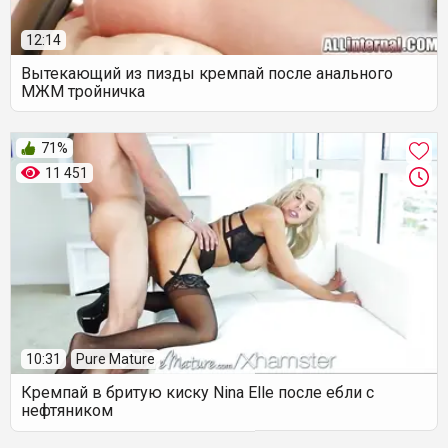
12:14
Вытекающий из пизды кремпай после анального
МЖМ тройничка
71%
11 451
10:31
Pure Mature
Кремпай в бритую киску Nina Elle после ебли с
нефтяником