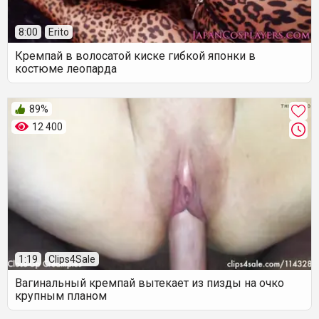
8:00
Erito
Кремпай в волосатой киске гибкой японки в
костюме леопарда
89%
12 400
1:19
Clips4Sale
Вагинальный кремпай вытекает из пизды на очко
крупным планом