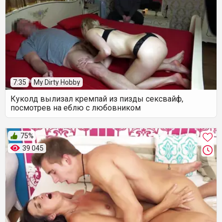
7:35
My Dirty Hobby
Куколд вылизал кремпай из пизды сексвайф,
посмотрев на еблю с любовником
75%
39 045