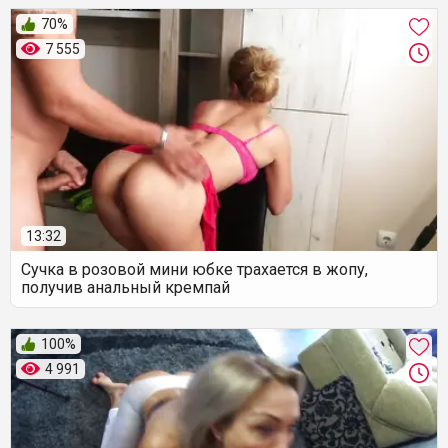
70%
7 555
13:32
Сучка в розовой мини юбке трахается в жопу,
получив анальный кремпай
100%
4 991