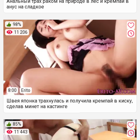
Анальный трах раком на природе в лес и кремпай в
анус на сладкое
98%
11 206
8:00
Erito
Швея японка трахнулась и получила кремпай в киску,
сделав минет на кастинге
85%
11 443