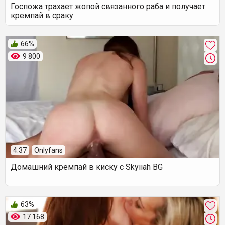
Госпожа трахает жопой связанного раба и получает
кремпай в сраку
66%
9 800
4:37
Onlyfans
Домашний кремпай в киску с Skyiiah BG
63%
17 168