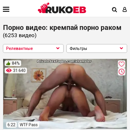
Порно видео: кремпай порно раком
(6253
видео
)
Релевантные
Фильтры
84%
31 640
6:22
WTF Pass