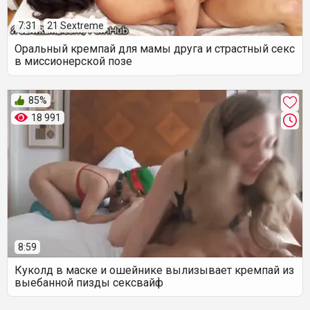
7:31
21 Sextreme
Оральный кремпай для мамы друга и страстный секс
в миссионерской позе
85%
18 991
8:59
Куколд в маске и ошейнике вылизывает кремпай из
выебанной пизды сексвайф