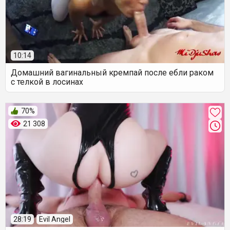
10:14
Домашний вагинальный кремпай после ебли раком
с телкой в лосинах
70%
21 308
28:19
Evil Angel