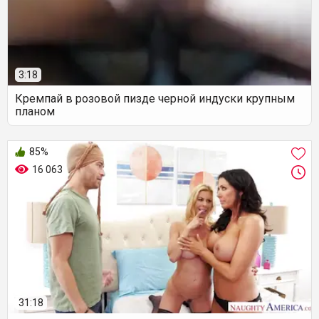
3:18
Кремпай в розовой пизде черной индуски крупным
планом
85%
16 063
31:18