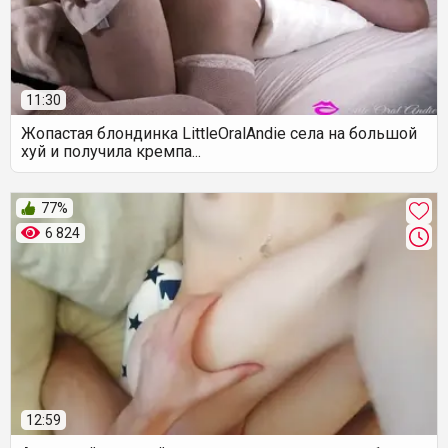
11:30
Жопастая блондинка LittleOralAndie села на большой
хуй и получила кремпа...
77%
6 824
12:59