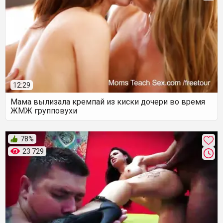
12:29
Мама вылизала кремпай из киски дочери во время
ЖМЖ групповухи
78%
23 729