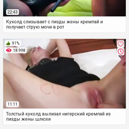
22:43
Куколд слизывает с пизды жены кремпай и
получает струю мочи в рот
91%
18 998
11:11
Толстый куколд вылизал нигерский кремпай из
пизды жены шлюхи