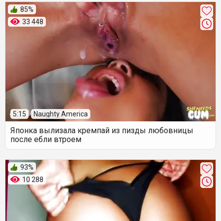
85%
33 448
5:15
Naughty America
Японка вылизала кремпай из пизды любовницы
после ебли втроем
93%
10 288