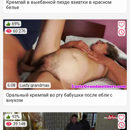
Кремпай в выебанной пизде азиатки в красном
белье
69%
60 276
6:08
Lusty grandmas
Оральный кремпай во рту бабушки после ебли с
внуком
93%
39 148