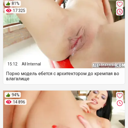
81%
17 325
15:12
All Internal
Порно модель ебется с архитектором до кремпая во
влагалище
94%
14 896