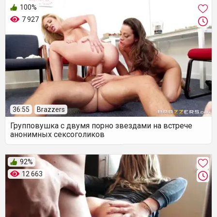
100%
7 927
36:55
Brazzers
Групповушка с двумя порно звездами на встрече
анонимных сексоголиков
92%
12 663