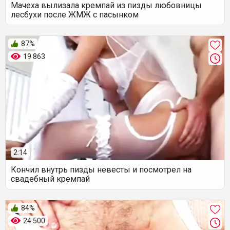
Мачеха вылизала кремпай из пизды любовницы
лесбухи после ЖМЖ с пасынком
87%
19 863
2:14
Кончил внутрь пизды невесты и посмотрел на
свадебный кремпай
84%
24 500