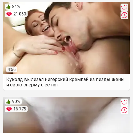
84%
21 060
4:56
Куколд вылизал нигерский кремпай из пизды жены
и свою сперму с её ног
90%
16 775