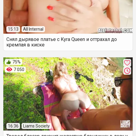
15:13
All Internal
Снял дырявое платье с Kyra Queen и оттрахал до
кремпая в киске
75%
7 050
16:36
Liams Society