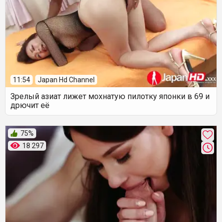
11:54
Japan Hd Channel
Зрелый азиат лижет мохнатую пилотку японки в 69 и
дрючит её
75%
18 297