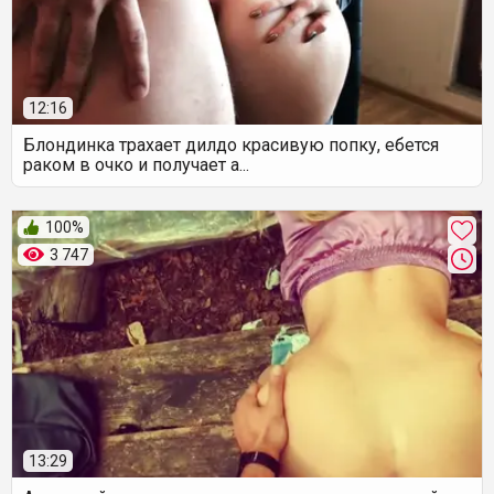
12:16
Блондинка трахает дилдо красивую попку, ебется
раком в очко и получает а...
100%
3 747
13:29