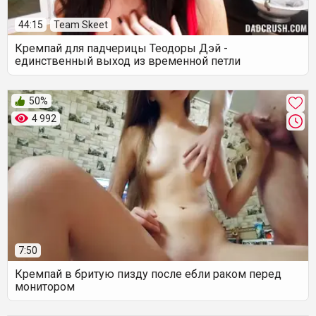
44:15
Team Skeet
Кремпай для падчерицы Теодоры Дэй -
единственный выход из временной петли
50%
4 992
7:50
Кремпай в бритую пизду после ебли раком перед
монитором