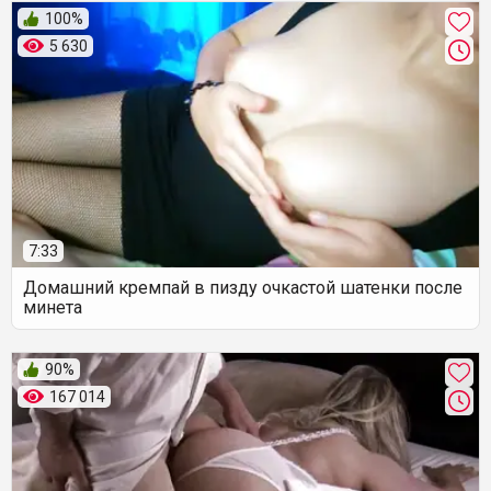
100%
5 630
7:33
Домашний кремпай в пизду очкастой шатенки после
минета
90%
167 014