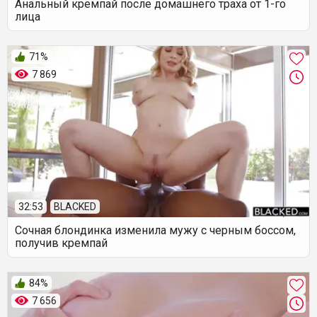
Анальный кремпай после домашнего траха от 1-го
лица
71%
7 869
32:53
BLACKED
Сочная блондинка изменила мужу с черным боссом,
получив кремпай
84%
7 656