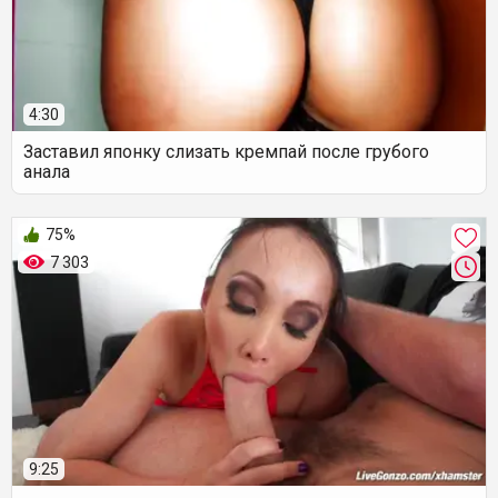
4:30
Заставил японку слизать кремпай после грубого
анала
75%
7 303
9:25