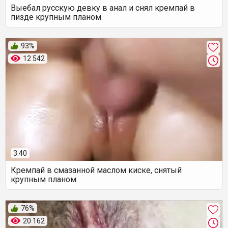
Выебал русскую девку в анал и снял кремпай в
пизде крупным планом
93%
12 542
3:40
Кремпай в смазанной маслом киске, снятый
крупным планом
76%
20 162