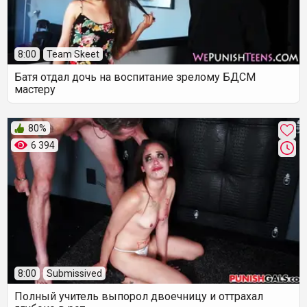
8:00
Team Skeet
Батя отдал дочь на воспитание зрелому БДСМ
мастеру
80%
6 394
8:00
Submissived
Полный учитель выпорол двоечницу и оттрахал