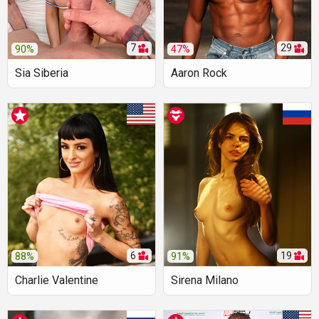
7
29
90%
47%
Sia Siberia
Aaron Rock
6
19
88%
91%
Charlie Valentine
Sirena Milano