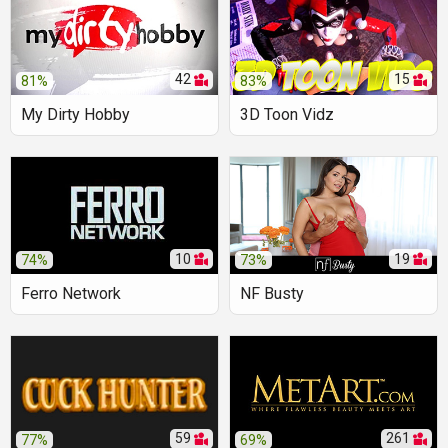
42
15
81%
83%
My Dirty Hobby
3D Toon Vidz
10
19
74%
73%
Ferro Network
NF Busty
59
261
77%
69%