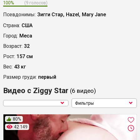
100%
(9 голосов)
Псевдонимы:
Зигги Стар,
Hazel,
Mary Jane
Страна:
США
Город:
Меса
Возраст:
32
Рост:
157 см
Вес:
43 кг
Размер груди:
первый
Видео с Ziggy Star
(6
видео
)
Фильтры
80%
42 149