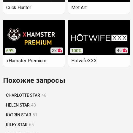
Cuck Hunter
Met Art
28
46
69%
100%
xHamster Premium
HotwifeXXX
Похожие запросы
CHARLOTTE STAR
46
HELEN STAR
43
KATRIN STAR
51
RILEY STAR
65