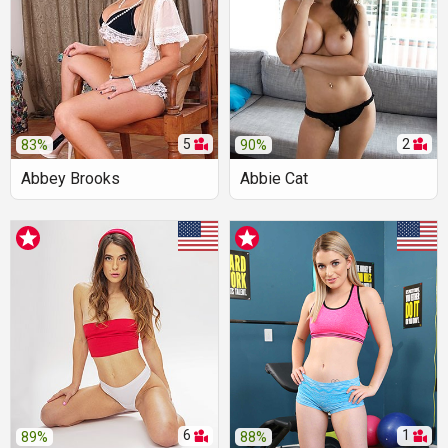
5
2
83%
90%
Abbey Brooks
Abbie Cat
6
1
89%
88%