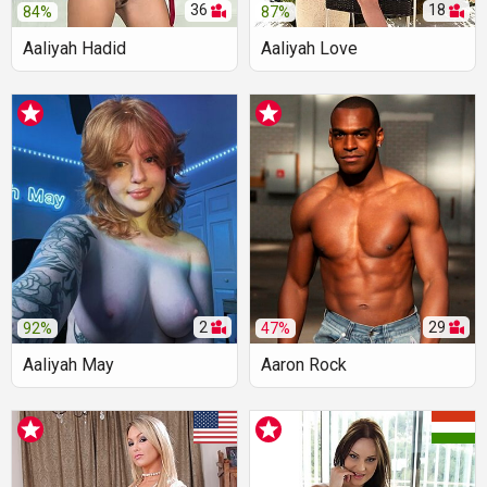
36
18
84%
87%
Aaliyah Hadid
Aaliyah Love
2
29
92%
47%
Aaliyah May
Aaron Rock