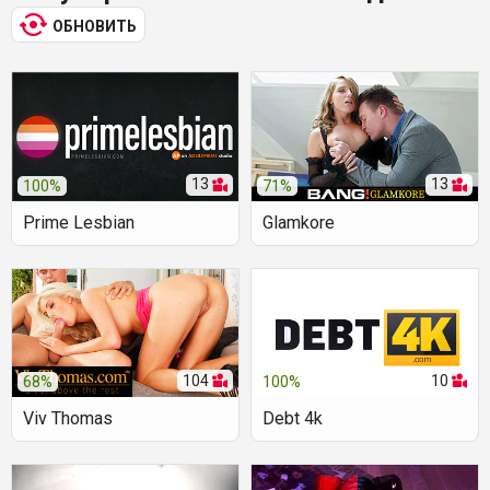
ОБНОВИТЬ
13
13
100%
71%
Prime Lesbian
Glamkore
104
10
68%
100%
Viv Thomas
Debt 4k