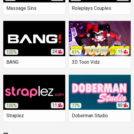
Massage Sins
Roleplays Couples
24
15
100%
83%
BANG
3D Toon Vidz
11
80
100%
77%
Straplez
Doberman Studio