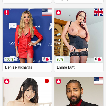
5
6
100%
97%
Denise Richards
Emma Butt