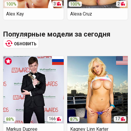
3
2
100%
100%
Alex Kay
Alexa Cruz
Популярные модели за сегодня
ОБНОВИТЬ
166
17
88%
87%
Markus Dupree
Kagney Linn Karter