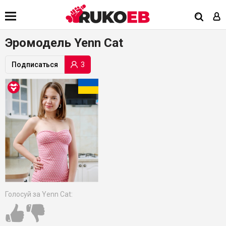
Эромодель Yenn Cat
3
Подписаться
Голосуй за Yenn Cat: