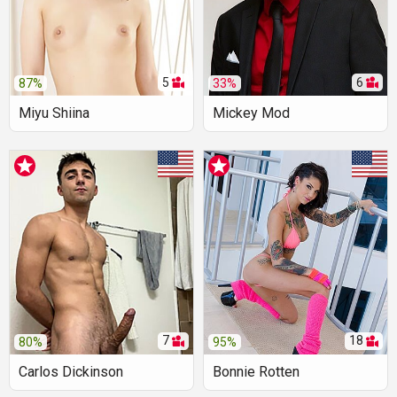
5
6
87%
33%
Miyu Shiina
Mickey Mod
7
18
80%
95%
Carlos Dickinson
Bonnie Rotten