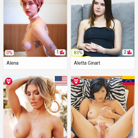
1
2
0%
83%
Alena
Aletta Ginart