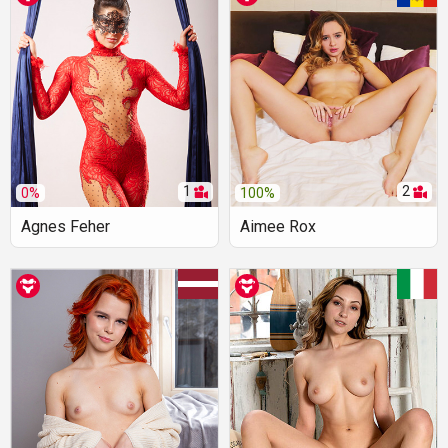
1
2
0%
100%
Agnes Feher
Aimee Rox