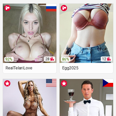
28
12
92%
86%
RealTelariLove
Egg2025