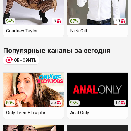
5
20
94%
87%
Courtney Taylor
Nick Gill
Популярные каналы за сегодня
ОБНОВИТЬ
36
12
80%
95%
Only Teen Blowjobs
Anal Only