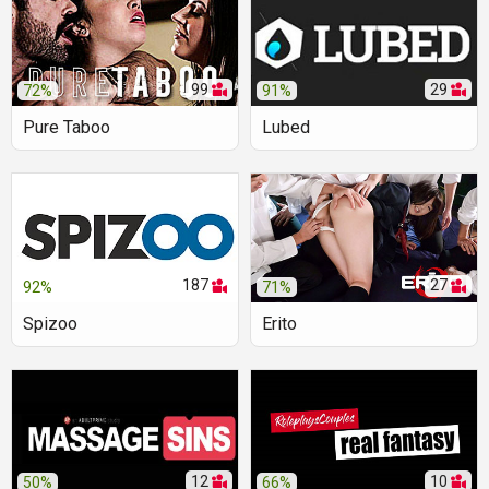
99
29
72%
91%
Pure Taboo
Lubed
187
27
92%
71%
Spizoo
Erito
12
10
50%
66%