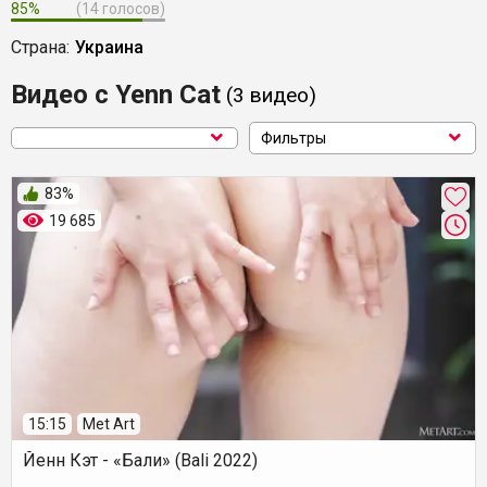
85%
(14 голосов)
Страна:
Украина
Видео с Yenn Cat
(3
видео
)
Фильтры
83%
19 685
15:15
Met Art
Йенн Кэт - «Бали» (Bali 2022)