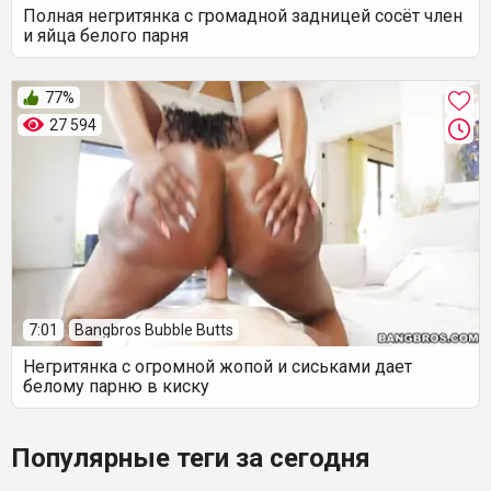
Полная негритянка с громадной задницей сосёт член
и яйца белого парня
77%
27 594
7:01
Bangbros Bubble Butts
Негритянка с огромной жопой и сиськами дает
белому парню в киску
Популярные теги за сегодня