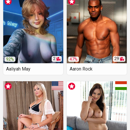
2
29
92%
47%
Aaliyah May
Aaron Rock