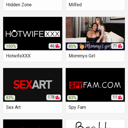
Hidden Zone
Milfed
46
71
100%
85%
HotwifeXXX
Mommys Girl
178
11
83%
83%
Sex Art
Spy Fam