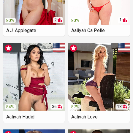
2
1
80%
80%
A.J. Applegate
Aaliyah Ca Pelle
36
18
84%
87%
Aaliyah Hadid
Aaliyah Love