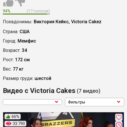
94%
(17 голосов)
Псевдонимы:
Виктория Кейкс,
Victoria Cakez
Страна:
США
Город:
Мемфис
Возраст:
34
Рост:
172 см
Вес:
77 кг
Размер груди:
шестой
Видео с Victoria Cakes
(7
видео
)
Фильтры
66%
33 790