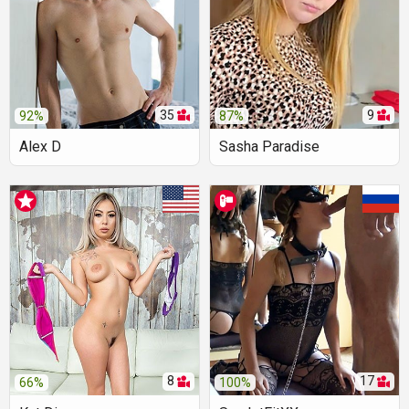
35
9
92%
87%
Alex D
Sasha Paradise
8
17
66%
100%