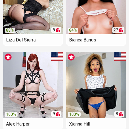
8
27
88%
84%
Liza Del Sierra
Bianca Bangs
9
8
100%
100%
Alex Harper
Xianna Hill