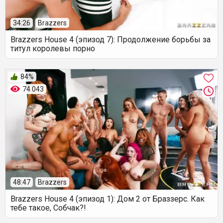
34:26
Brazzers
Brazzers House 4 (эпизод 7): Продолжение борьбы за
титул королевы порно
84%
74 043
48:47
Brazzers
Brazzers House 4 (эпизод 1): Дом 2 от Браззерс. Как
тебе такое, Собчак?!