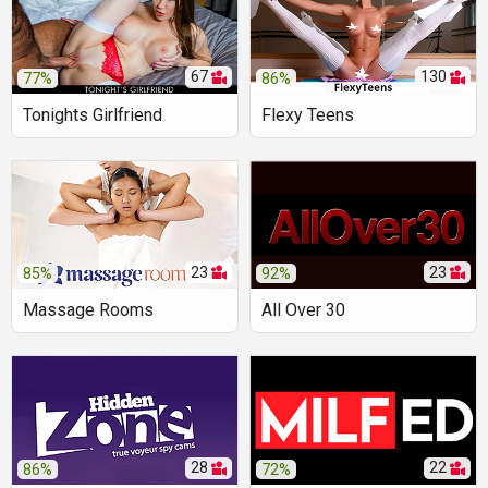
67
130
77%
86%
Tonights Girlfriend
Flexy Teens
23
23
85%
92%
Massage Rooms
All Over 30
28
22
86%
72%