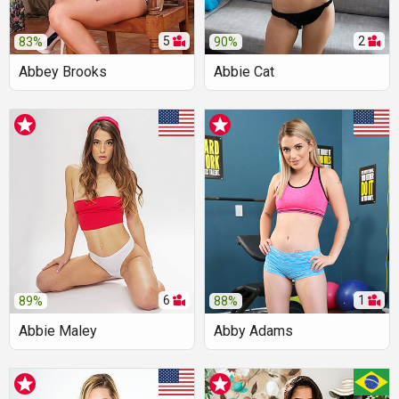
5
2
83%
90%
Abbey Brooks
Abbie Cat
6
1
89%
88%
Abbie Maley
Abby Adams