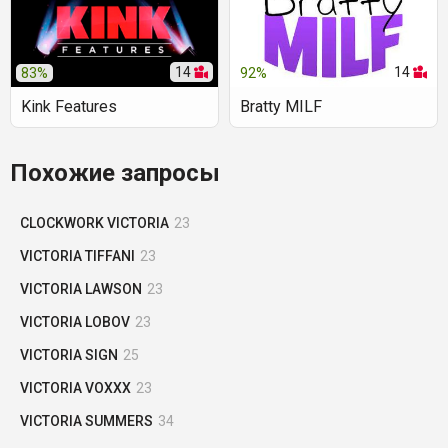
14
14
83%
92%
Kink Features
Bratty MILF
Похожие запросы
CLOCKWORK VICTORIA
23
VICTORIA TIFFANI
23
VICTORIA LAWSON
23
VICTORIA LOBOV
23
VICTORIA SIGN
25
VICTORIA VOXXX
23
VICTORIA SUMMERS
34