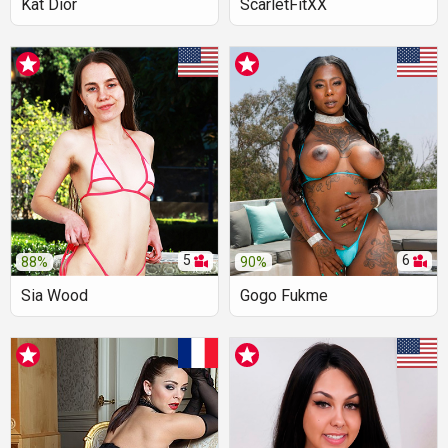
Kat Dior
ScarletFitXX
5
6
88%
90%
Sia Wood
Gogo Fukme