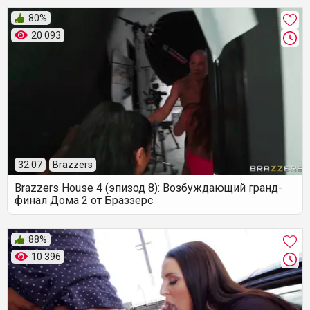
80%
20 093
32:07
Brazzers
Brazzers House 4 (эпизод 8): Возбуждающий гранд-
финал Дома 2 от Браззерс
88%
10 396