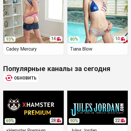
14
10
93%
80%
Cadey Mercury
Tiana Blow
Популярные каналы за сегодня
ОБНОВИТЬ
28
22
69%
90%
xHamster Premium
Jules Jordan