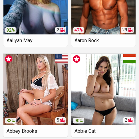
2
29
92%
47%
Aaliyah May
Aaron Rock
5
2
83%
90%
Abbey Brooks
Abbie Cat