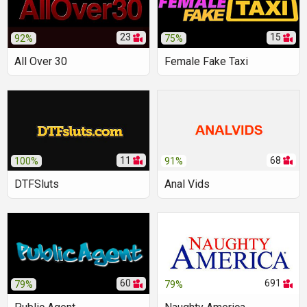
23
15
92%
75%
All Over 30
Female Fake Taxi
11
68
100%
91%
DTFSluts
Anal Vids
60
691
79%
79%