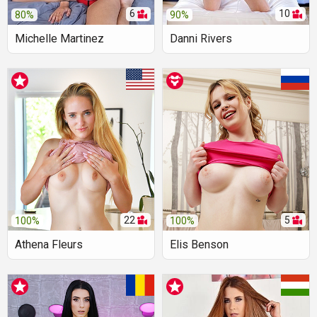
6
10
80%
90%
Michelle Martinez
Danni Rivers
22
5
100%
100%
Athena Fleurs
Elis Benson