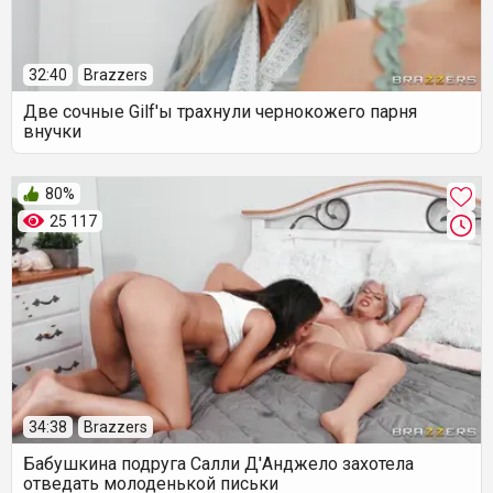
32:40
Brazzers
Две сочные Gilf'ы трахнули чернокожего парня
внучки
80%
25 117
34:38
Brazzers
Бабушкина подруга Салли Д'Анджело захотела
отведать молоденькой письки