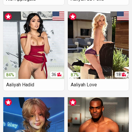
36
18
84%
87%
Aaliyah Hadid
Aaliyah Love