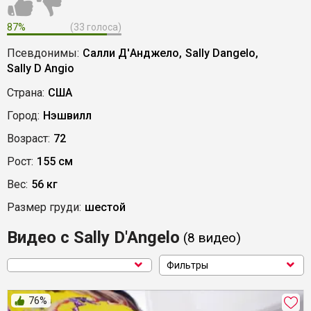
87%
(33 голоса)
Псевдонимы:
Салли Д'Анджело,
Sally Dangelo,
Sally D Angio
Страна:
США
Город:
Нэшвилл
Возраст:
72
Рост:
155 см
Вес:
56 кг
Размер груди:
шестой
Видео с Sally D'Angelo
(8
видео
)
Фильтры
76%