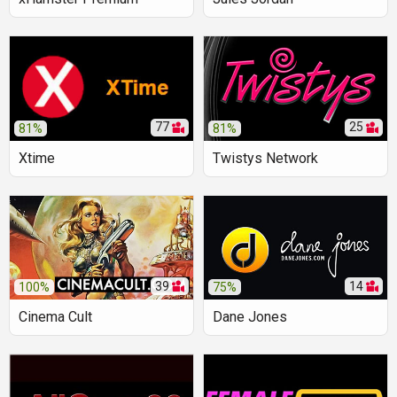
77
25
81%
81%
Xtime
Twistys Network
39
14
100%
75%
Cinema Cult
Dane Jones