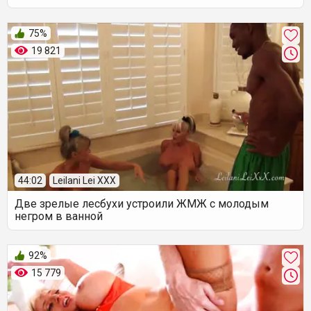
75%
19 821
44:02
Leilani Lei XXX
Две зрелые лесбухи устроили ЖМЖ с молодым
негром в ванной
92%
15 779