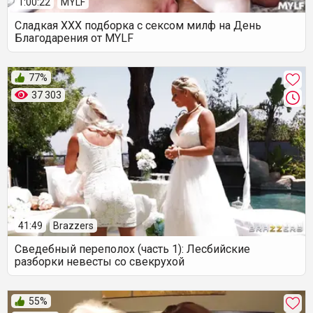
1:00:22
MYLF
Сладкая ХХХ подборка с сексом милф на День
Благодарения от MYLF
77%
37 303
41:49
Brazzers
Сведебный переполох (часть 1): Лесбийские
разборки невесты со свекрухой
55%