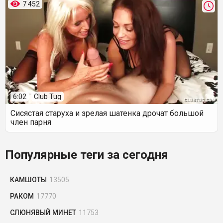
7 452
6:02
Club Tug
Сисястая старуха и зрелая шатенка дрочат большой
член парня
Популярные теги за сегодня
КАМШОТЫ
13505
РАКОМ
17770
СЛЮНЯВЫЙ МИНЕТ
11753