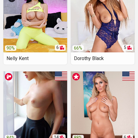
6
5
90%
66%
Nelly Kent
Dorothy Black
14
6
84%
88%