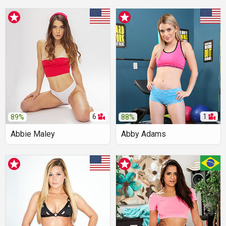
6
1
89%
88%
Abbie Maley
Abby Adams