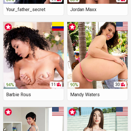
Your_father_secret
Jordan Maxx
11
30
94%
90%
Barbie Rous
Mandy Waters