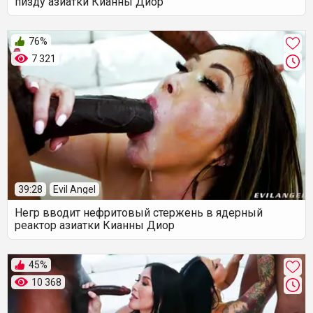
пизду азиатки Кианны Диор
76%
7 321
39:28
Evil Angel
Негр вводит нефритовый стержень в ядерный
реактор азиатки Кианны Диор
45%
10 368