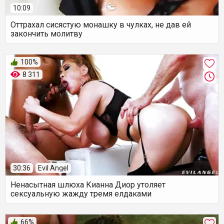
10:09
Оттрахал сисястую монашку в чулках, не дав ей
закончить молитву
100%
8 311
30:36
Evil Angel
Ненасытная шлюха Кианна Диор утоляет
сексуальную жажду тремя елдаками
66%