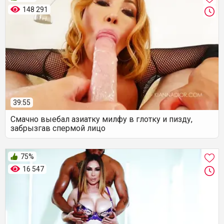
148 291
39:55
Смачно выебал азиатку милфу в глотку и пизду,
забрызгав спермой лицо
75%
16 547