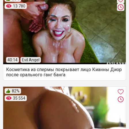
13 780
40:14
Evil Angel
Косметика из спермы покрывает лицо Кианны Диор
после орального ганг банга
82%
35 554