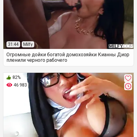
31:44
Milfy
Огромные дойки богатой домохозяйки Кианны Диор
пленили черного рабочего
82%
46 983