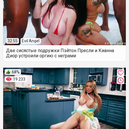
32:55
Evil Angel
Две сисястые подружки Пэйтон Пресли и Кианна
Диор устроили оргию с неграми
68%
19 233