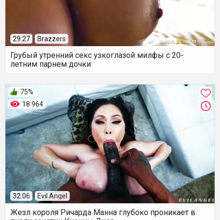
29:27
Brazzers
Грубый утренний секс узкоглазой милфы с 20-
летним парнем дочки
75%
18 964
32:06
Evil Angel
Жезл короля Ричарда Манна глубоко проникает в