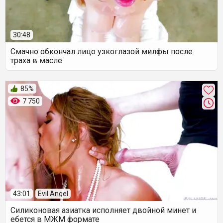
30:48
Смачно обкончал лицо узкоглазой милфы после
траха в масле
85%
7 750
43:01
Evil Angel
Силиконовая азиатка исполняет двойной минет и
ебется в МЖМ формате