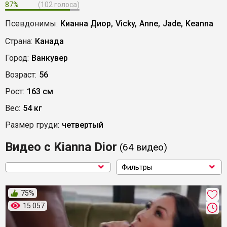
87%
(102 голоса)
Псевдонимы:
Кианна Диор,
Vicky,
Anne,
Jade,
Keanna
Страна:
Канада
Город:
Ванкувер
Возраст:
56
Рост:
163 см
Вес:
54 кг
Размер груди:
четвертый
Видео с Kianna Dior
(64
видео
)
Фильтры
75%
15 057