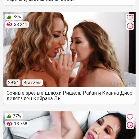
78%
33 241
29:54
Brazzers
Сочные зрелые шлюхи Ришель Райан и Кианна Диор
делят член Кейрана Ли
77%
13 768