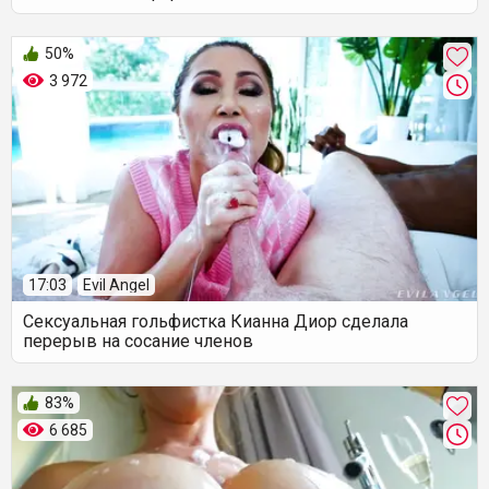
50%
3 972
17:03
Evil Angel
Сексуальная гольфистка Кианна Диор сделала
перерыв на сосание членов
83%
6 685