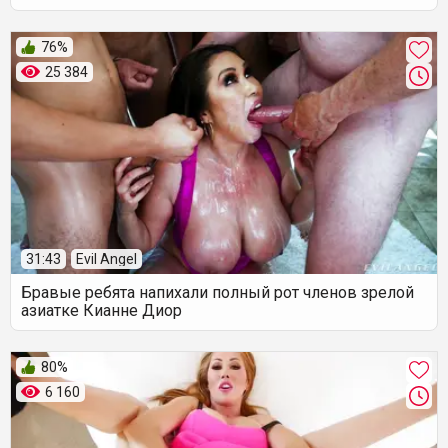
76%
25 384
31:43
Evil Angel
Бравые ребята напихали полный рот членов зрелой
азиатке Кианне Диор
80%
6 160