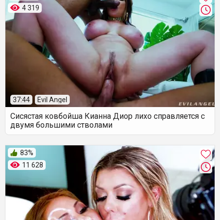
4 319
37:44
Evil Angel
Сисястая ковбойша Кианна Диор лихо справляется с
двумя большими стволами
83%
11 628