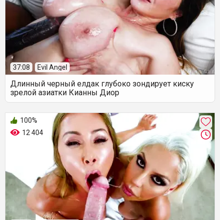
37:08
Evil Angel
Длинный черный елдак глубоко зондирует киску
зрелой азиатки Кианны Диор
100%
12 404