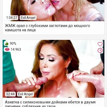
1:04:27
Evil Angel
ЖМЖ орал с глубокими заглотами до мощного
камшота на лица
90%
14 963
52:44
Evil Angel
Азиатка с силиконовыми дойками ебется в двумя
парнями, соблазнив их свои...