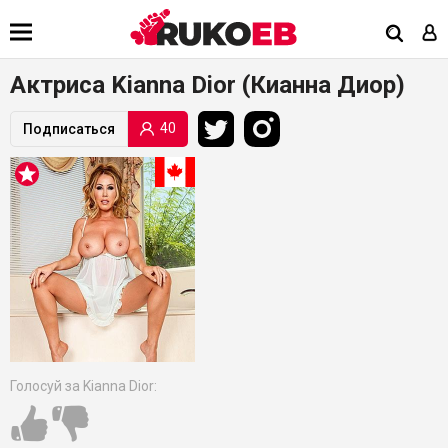
Актриса Kianna Dior (Кианна Диор)
40
Подписаться
Голосуй за Kianna Dior: