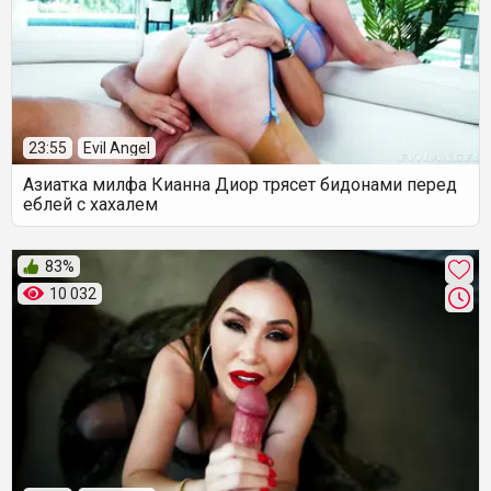
23:55
Evil Angel
Азиатка милфа Кианна Диор трясет бидонами перед
еблей с хахалем
83%
10 032