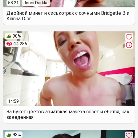
58:21
Jonni Darkko
Двойной минет и сиськотрах с сочными Bridgette B и
Kianna Dior
90%
14 286
14:59
За букет цветов азиатская мачеха сосет и ебется, как
заведенная
93%