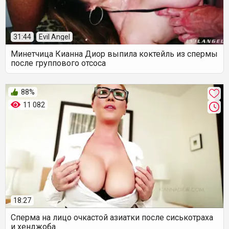
31:44
Evil Angel
Минетчица Кианна Диор выпила коктейль из спермы
после группового отсоса
88%
11 082
18:27
Сперма на лицо очкастой азиатки после сиськотраха
и хенджоба