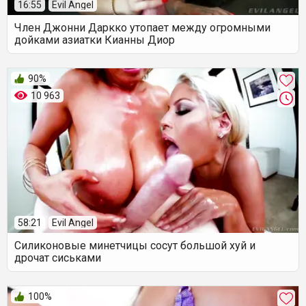
16:55
Evil Angel
Член Джонни Даркко утопает между огромными
дойками азиатки Кианны Диор
90%
10 963
58:21
Evil Angel
Силиконовые минетчицы сосут большой хуй и
дрочат сиськами
100%