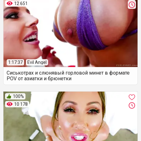
12 651
1:17:37
Evil Angel
Сиськотрах и слюнявый горловой минет в формате
POV от азиатки и брюнетки
100%
10 178