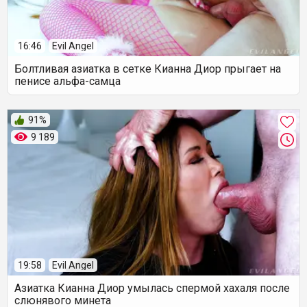
16:46
Evil Angel
Болтливая азиатка в сетке Кианна Диор прыгает на
пенисе альфа-самца
91%
9 189
19:58
Evil Angel
Азиатка Кианна Диор умылась спермой хахаля после
слюнявого минета