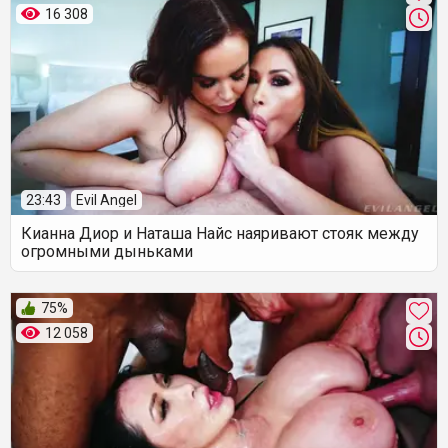
16 308
23:43
Evil Angel
Кианна Диор и Наташа Найс наяривают стояк между
огромными дыньками
75%
12 058