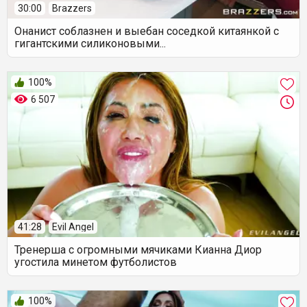
30:00
Brazzers
Онанист соблазнен и выебан соседкой китаянкой с
гигантскими силиконовыми...
100%
6 507
41:28
Evil Angel
Тренерша с огромными мячиками Кианна Диор
угостила минетом футболистов
100%