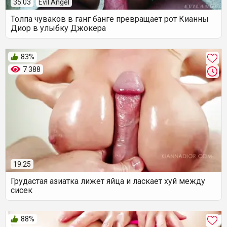
35:03
Evil Angel
Толпа чуваков в ганг банге превращает рот Кианны
Диор в улыбку Джокера
83%
7 388
19:25
Грудастая азиатка лижет яйца и ласкает хуй между
сисек
88%