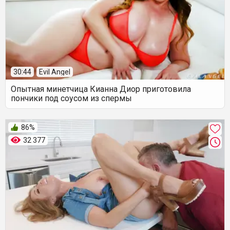
30:44
Evil Angel
Опытная минетчица Кианна Диор приготовила
пончики под соусом из спермы
86%
32 377