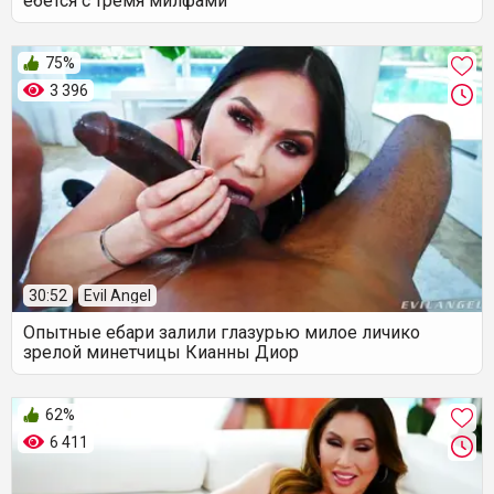
ебется с тремя милфами
75%
3 396
30:52
Evil Angel
Опытные ебари залили глазурью милое личико
зрелой минетчицы Кианны Диор
62%
6 411