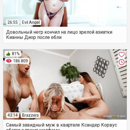
26:55
Evil Angel
Довольный негр кончил на лицо зрелой азиатки
Кианны Диор после ебли
81%
186 809
43:14
Brazzers
Самый завидный муж в квартале Ксандер Корвус