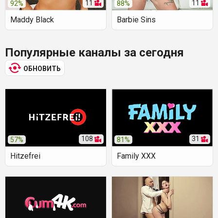
11
11
92%
88%
Maddy Black
Barbie Sins
Популярные каналы за сегодня
ОБНОВИТЬ
108
31
57%
81%
Hitzefrei
Family XXX