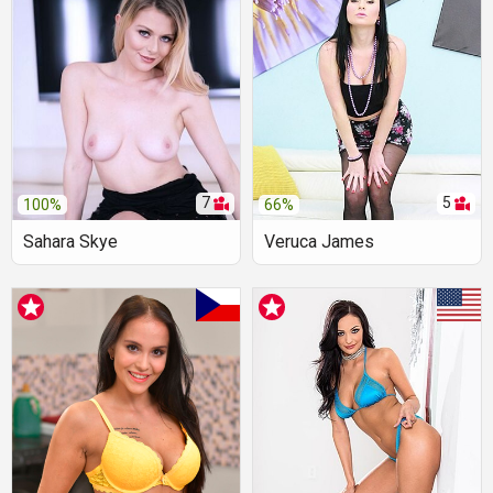
7
5
100%
66%
Sahara Skye
Veruca James