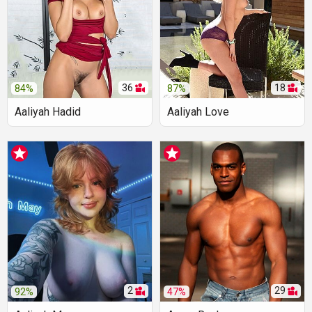
36
18
84%
87%
Aaliyah Hadid
Aaliyah Love
2
29
92%
47%