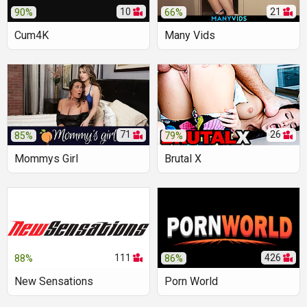
10
21
90%
66%
Cum4K
Many Vids
71
26
85%
79%
Mommys Girl
Brutal X
111
426
88%
86%
New Sensations
Porn World