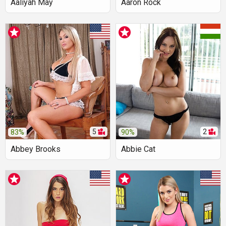
Aaliyah May
Aaron Rock
5
2
83%
90%
Abbey Brooks
Abbie Cat