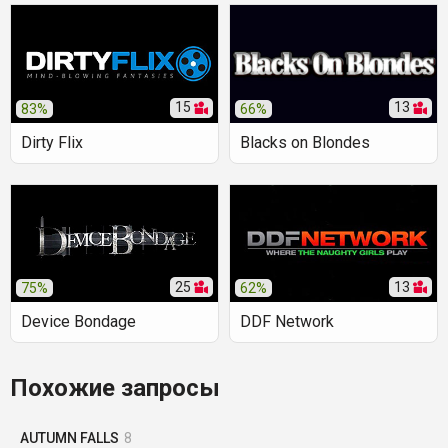
15
13
83%
66%
Dirty Flix
Blacks on Blondes
25
13
75%
62%
Device Bondage
DDF Network
Похожие запросы
AUTUMN FALLS
8