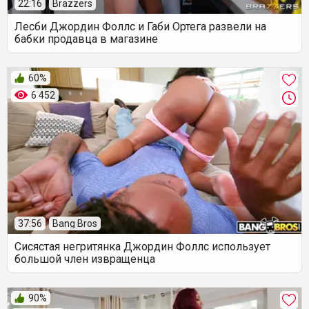
22:16
Brazzers
Лесби Джордин Фоллс и Габи Ортега развели на
бабки продавца в магазине
60%
6 452
37:56
Bang Bros
Сисястая негритянка Джордин Фоллс использует
большой член извращенца
90%