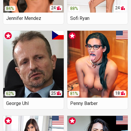
24
24
84%
88%
Jennifer Mendez
Sofi Ryan
25
18
62%
81%
George Uhl
Penny Barber