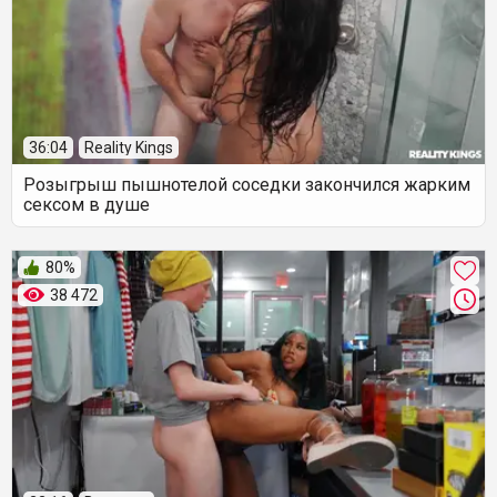
36:04
Reality Kings
Розыгрыш пышнотелой соседки закончился жарким
сексом в душе
80%
38 472