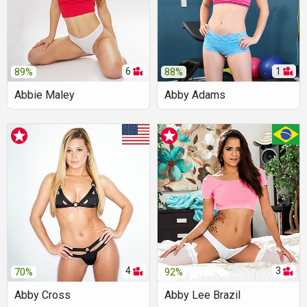
6
1
89%
88%
Abbie Maley
Abby Adams
4
3
70%
92%
Abby Cross
Abby Lee Brazil