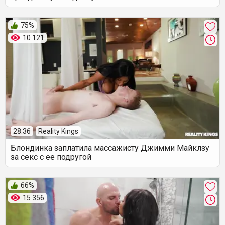
75%
10 121
28:36
Reality Kings
Блондинка заплатила массажисту Джимми Майклзу
за секс с ее подругой
66%
15 356