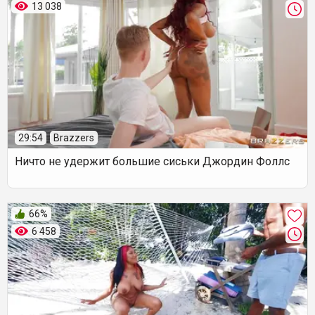
13 038
29:54
Brazzers
Ничто не удержит большие сиськи Джордин Фоллс
66%
6 458