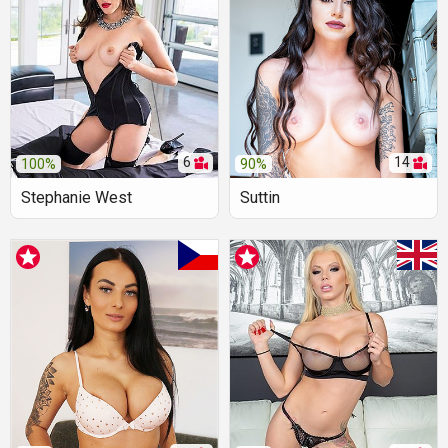
6
14
100%
90%
Stephanie West
Suttin