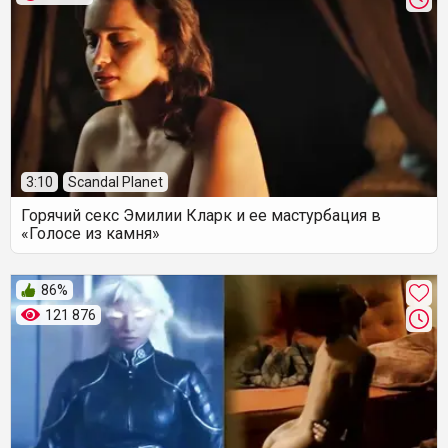
3:10
Scandal Planet
Горячий секс Эмилии Кларк и ее мастурбация в
«Голосе из камня»
86%
121 876