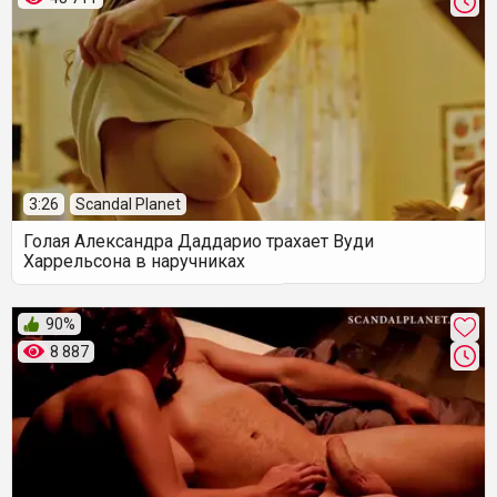
3:26
Scandal Planet
Голая Александра Даддарио трахает Вуди
Харрельсона в наручниках
90%
8 887