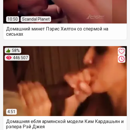
10:50
Scandal Planet
Домашний минет Пэрис Хилтон со спермой на
сиськах
58%
446 507
4:51
Домашняя ебля армянской модели Ким Кардашьян и
рэпера Рэй Джея