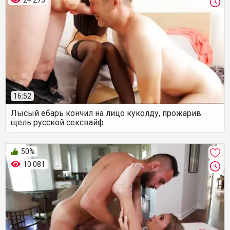
24 273
16:52
Лысый ебарь кончил на лицо куколду, прожарив
щель русской сексвайф
50%
10 081