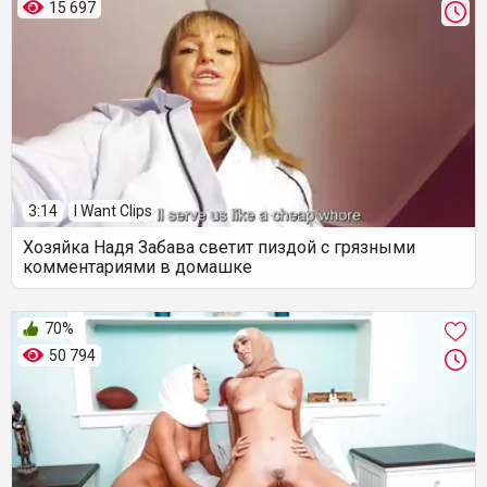
15 697
3:14
I Want Clips
Хозяйка Надя Забава светит пиздой с грязными
комментариями в домашке
70%
50 794