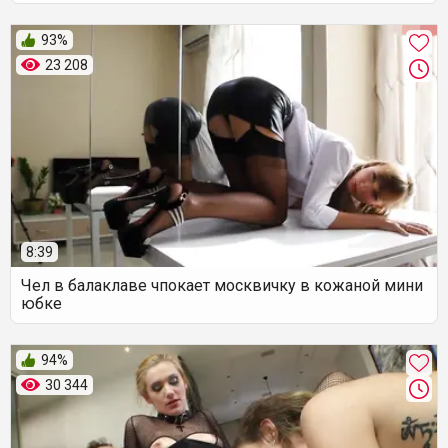
93%
23 208
8:39
Чел в балаклаве чпокает москвичку в кожаной мини
юбке
94%
30 344