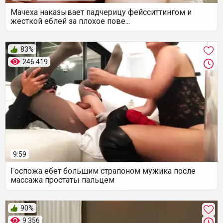
Мачеха наказывает падчерицу фейсситтингом и
жесткой еблей за плохое пове...
83%
246 419
9:59
Госпожа ебет большим страпоном мужика после
массажа простаты пальцем
90%
9 356