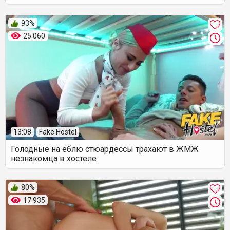
93%
25 060
13:08
Fake Hostel
Голодные на еблю стюардессы трахают в ЖМЖ
незнакомца в хостеле
80%
17 935