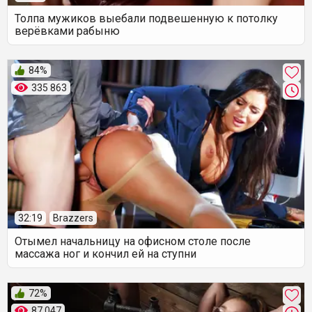
Толпа мужиков выебали подвешенную к потолку
верёвками рабыню
84%
335 863
32:19
Brazzers
Отымел начальницу на офисном столе после
массажа ног и кончил ей на ступни
72%
87 047