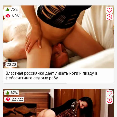
75%
6 961
20:20
Властная россиянка дает лизать ноги и пизду в
фейсситтинге седому рабу
62%
22 722