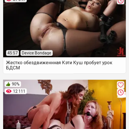
45:57
Device Bondage
Жестко обездвиженнная Кэти Куш пробует урок
БДСМ
90%
12 111