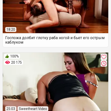
18:20
Госпожа долбит глотку раба ногой и бьет его острым
каблуком
100%
20 175
25:03
Sweetheart Video