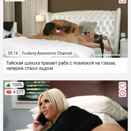
39:14
Fucking Awesome Channel
Тайская шлюха трахает раба с повязкой на глазах,
натерев ствол льдом
100%
4 577