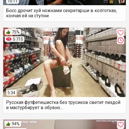
10:11
Босс дрочит хуй ножками секретарши в колготках,
кончая ей на ступни
75%
5 715
5:34
Русская футфетишистка без трусиков светит пиздой
и мастурбирует в обувно...
94%