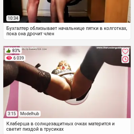
10:34
Бухгалтер облизывает начальнице пятки в колготках,
пока она дрочит член
83%
6 039
3:15
Modelhub
Клаберша в солнцезащитных очках матерится и
светит пиздой в трусиках