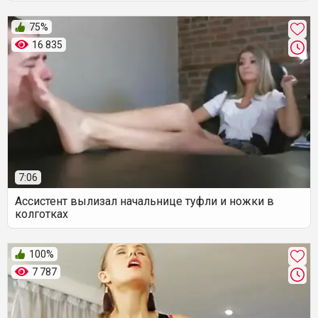
75%
16 835
7:06
Ассистент вылизал начальнице туфли и ножки в
колготках
100%
7 787