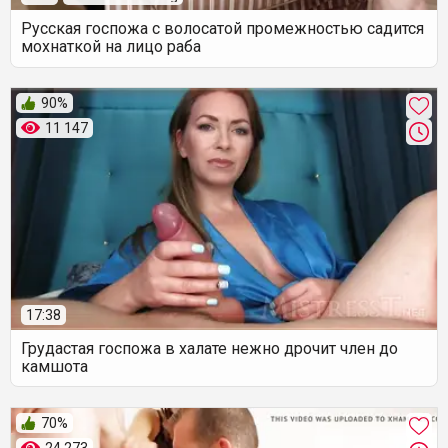
Русская госпожа с волосатой промежностью садится
мохнаткой на лицо раба
90%
11 147
17:38
Грудастая госпожа в халате нежно дрочит член до
камшота
70%