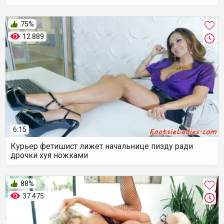
75%
12 889
6:15
Курьер фетишист лижет начальнице пизду ради
дрочки хуя ножками
88%
37 475