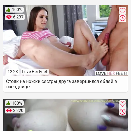
100%
6 297
12:23
Love Her Feet
Стояк на ножки сестры друга завершился еблей в
наезднице
100%
3 220