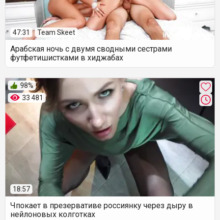
47:31
Team Skeet
Арабская ночь с двумя сводными сестрами
футфетишистками в хиджабах
98%
33 481
18:57
Чпокает в презервативе россиянку через дыру в
нейлоновых колготках