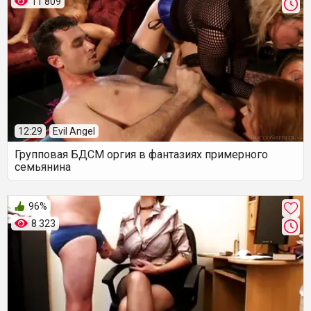
11 809
12:29
Evil Angel
Групповая БДСМ оргия в фантазиях примерного
семьянина
96%
8 323