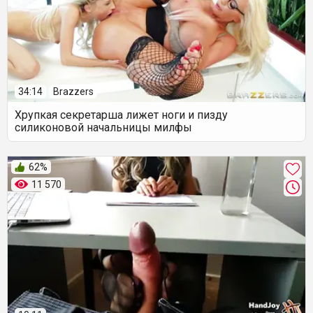
34:14
Brazzers
Хрупкая секретарша лижет ноги и пизду
силиконовой начальницы милфы
62%
11 570