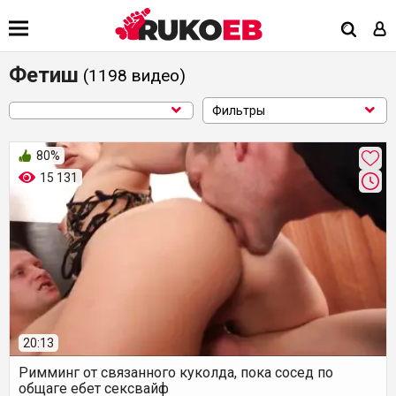
Фетиш
(1198
видео
)
Фильтры
80%
15 131
20:13
Римминг от связанного куколда, пока сосед по
общаге ебет сексвайф