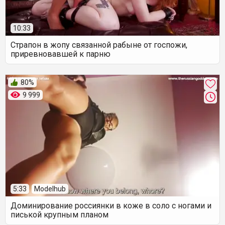
10:33
Страпон в жопу связанной рабыне от госпожи,
приревновавшей к парню
80%
9 999
5:33
Modelhub
Доминирование россиянки в коже в соло с ногами и
писькой крупным планом