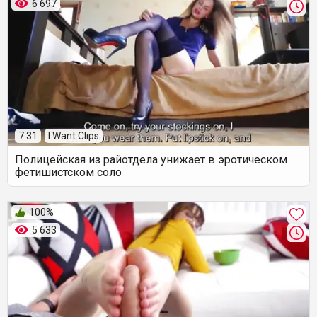
6 697
7:31
I Want Clips
Полицейская из райотдела унижает в эротическом
фетишистском соло
100%
5 633