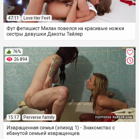
47:11
Love Her Feet
Фут фетишист Милан повелся на красивые ножки
сестры девушки Дакоты Тайлер
76%
26 894
15:17
Perverse family
Извращенная семья (эпизод 1) - Знакомство с
ебанутой семьей извращенцев