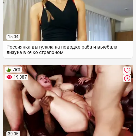
15:04
Россиянка выгуляла на поводке раба и выебала
лизуна в очко страпоном
78%
19 387
39:05