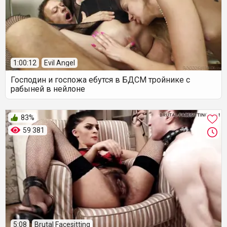
1:00:12
Evil Angel
Господин и госпожа ебутся в БДСМ тройнике с
рабыней в нейлоне
83%
59 381
5:08
Brutal Facesitting