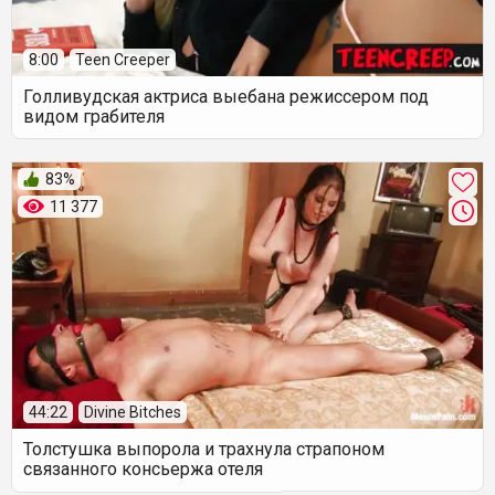
8:00
Teen Creeper
Голливудская актриса выебана режиссером под
видом грабителя
83%
11 377
44:22
Divine Bitches
Толстушка выпорола и трахнула страпоном
связанного консьержа отеля