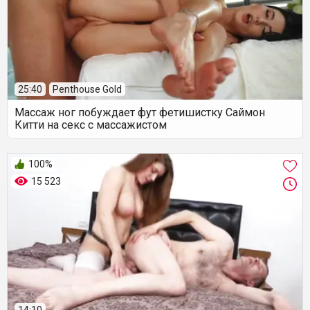
25:40
Penthouse Gold
Массаж ног побуждает фут фетишистку Саймон
Китти на секс с массажистом
100%
15 523