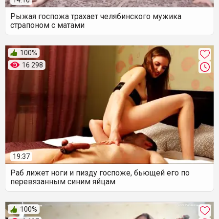
14:10
Рыжая госпожа трахает челябинского мужика
страпоном с матами
100%
16 298
19:37
Раб лижет ноги и пизду госпоже, бьющей его по
перевязанным синим яйцам
100%