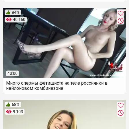
84%
40 160
40:00
Много спермы фетишиста на теле россиянки в
нейлоновом комбинезоне
68%
9 103