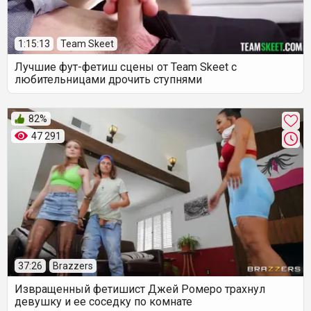
1:15:13
Team Skeet
Лучшие фут-фетиш сцены от Team Skeet с
любительницами дрочить ступнями
82%
47 291
37:26
Brazzers
Извращенный фетишист Джей Ромеро трахнул
девушку и ее соседку по комнате